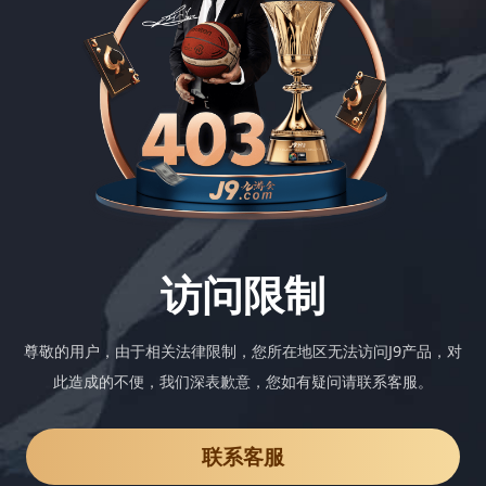
访问限制
尊敬的用户，由于相关法律限制，您所在地区无法访问J9产品，对
此造成的不便，我们深表歉意，您如有疑问请联系客服。
联系客服